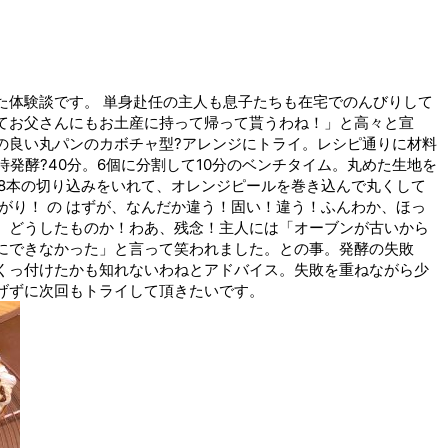
た体験談です。 単身赴任の主人も息子たちも在宅でのんびりして
てお父さんにもお土産に持って帰って貰うわね！」と高々と宣
の良い丸パンのカボチャ型?アレンジにトライ。レシピ通りに材料
時発酵?40分。6個に分割して10分のベンチタイム。丸めた生地を
に8本の切り込みをいれて、オレンジピールを巻き込んで丸くして
がり！ の はずが、なんだか違う！固い！違う！ふんわか、ほっ
。どうしたものか！わあ、残念！主人には「オーブンが古いから
にできなかった」と言って笑われました。との事。発酵の失敗
くっ付けたかも知れないわねとアドバイス。失敗を重ねながら少
げずに次回もトライして頂きたいです。