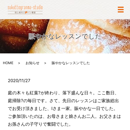
メ
賑やかなレッスンでした
HOME
お知らせ
賑やかなレッスンでした
2020/11/27
庭の木々も紅葉?が終わり、落下盛んな日々。ここ数日、
庭掃除?の毎日です。さて、先日のレッスンはご家族総出
でお受け頂きました、Iさま一家。賑やかな一日でした。
ご参加頂いたのは、お母さまと娘さんお二人。お父さまは
お孫さんの子守りで奮闘でした。